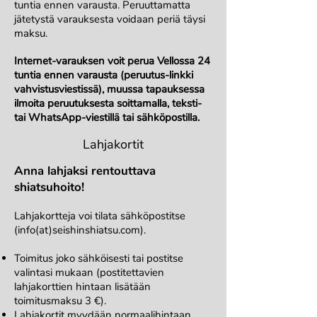
tuntia ennen varausta. Peruuttamatta
jätetystä varauksesta voidaan periä täysi
maksu.
Internet-varauksen voit perua Vellossa 24
tuntia ennen varausta (peruutus-linkki
vahvistusviestissä), muussa tapauksessa
ilmoita peruutuksesta soittamalla, teksti-
tai WhatsApp-viestillä tai sähköpostilla.
Lahjakortit
Anna lahjaksi rentouttava
shiatsuhoito!
Lahjakortteja voi tilata sähköpostitse
(info(at)seishinshiatsu.com).
Toimitus joko sähköisesti tai postitse
valintasi mukaan (postitettavien
lahjakorttien hintaan lisätään
toimitusmaksu 3 €).
Lahjakortit myydään normaalihintaan.