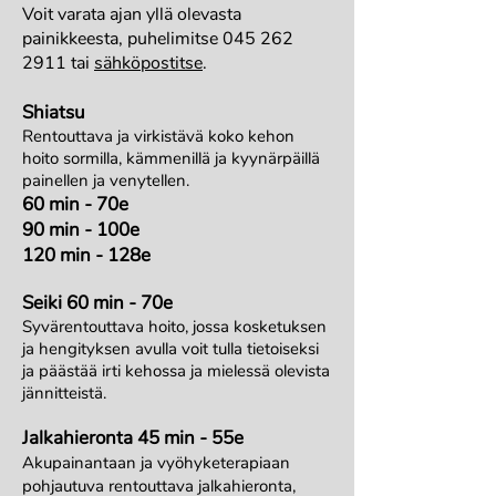
Voit varata ajan yllä olevasta
painikkeesta, puhelimitse
045 262
2911
tai
sähköpostitse
.
Shiatsu
Rentouttava ja virkistävä koko kehon
hoito sormilla, kämmenillä ja kyynärpäillä
painellen ja venytellen.
60 min - 70
e
90 min - 100e
120 min - 128e
Seiki 60
min - 70e
Syvärentouttava hoito, jossa kosketuksen
ja hengityksen avulla voit tulla tietoiseksi
ja päästää irti kehossa ja mielessä olevista
jännitteistä.
Jalkahieronta 45 min - 55e
Akupainantaan ja vyöhyketerapiaan
pohjautuva rentouttava jalkahieronta,