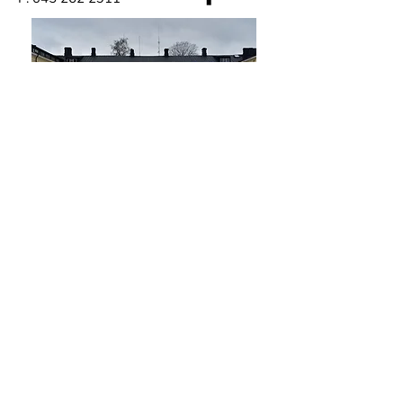
Aukioloajat
Tiistai, torstai, perjantai:
16-19.30
Sunnuntai: 11-16