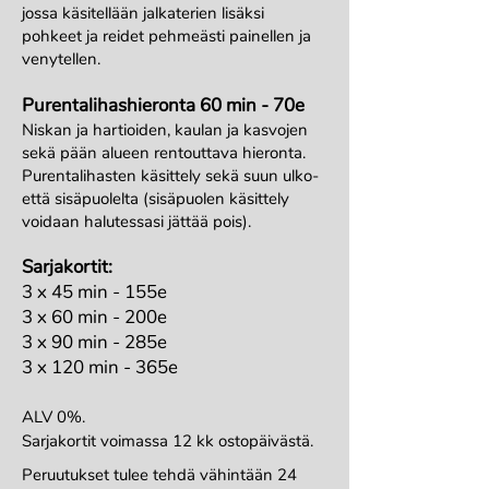
jossa käsitellään jalkaterien lisäksi
pohkeet ja reidet pehmeästi painellen ja
venytellen.
Purentalihashieronta 60 min - 70
e
Niskan ja hartioiden, kaulan ja kasvojen
sekä pään alueen rentouttava hieronta.
Purentalihasten käsittely sekä suun ulko-
että sisäpuolelta (sisäpuolen käsittely
voidaan halutessasi jättää pois).
Sarjakorti
t:
3 x 45 min - 155e
3
x 60 min - 200e
3 x 90 min - 285e
3 x 120 min - 365e
ALV 0%.
Sarjakortit voimassa 12 kk ostopäivästä.
Peruutukset tulee tehdä vähintään 24