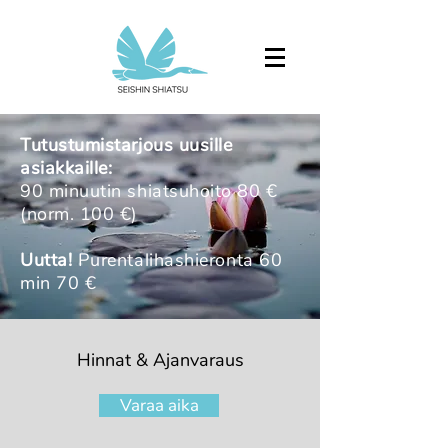
Tutustumistarjous uusille
asiakkaille:
90 minuutin shiatsuhoito 80 €
(norm. 100 €)
Uutta!
Purentalihashieronta 60
min 70 €
Hinnat & Ajanvaraus
Varaa aika