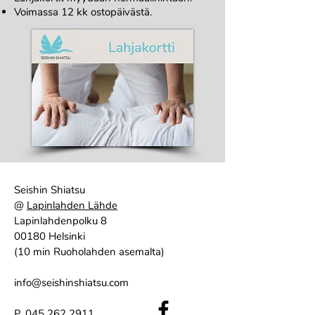
Voimassa 12 kk ostopäivästä.
Seishin Shiatsu
@
Lapinlahden Lähde
Lapinlahdenpolku 8
00180 Helsinki
(10 min Ruoholahden asemalta)
info@seishinshiatsu.com
P.
045 262 2911