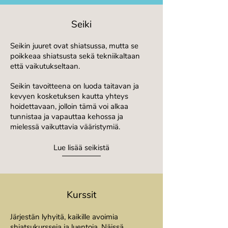
Seiki
Seikin juuret ovat shiatsussa, mutta se
poikkeaa shiatsusta sekä tekniikaltaan
että vaikutukseltaan.
Seikin tavoitteena on luoda taitavan ja
kevyen kosketuksen kautta yhteys
hoidettavaan, jolloin tämä voi alkaa
tunnistaa ja vapauttaa kehossa ja
mielessä vaikuttavia vääristymiä.
Lue lisää seikistä
Kurssit
Järjestän lyhyitä, kaikille avoimia
shiatsukursseja ja luentoja. Näissä