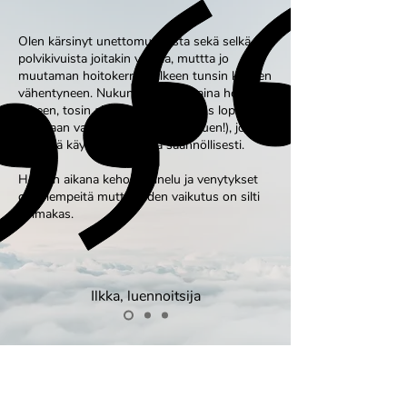
Olen kärsinyt unettomuudesta sekä selkä- ja
polvikivuista joitakin vuosia, muttta jo
muutaman hoitokerran jälkeen tunsin kipujen
vähentyneen. Nukun paremmin aina hoidon
jälkeen, tosin ajan mittaan vaikutus loppuu
(varmaan vanhoista tavoista johtuen!), joten
on hyvä käydä shiatsussa säännöllisesti.
Hoidon aikana kehon painelu ja venytykset
ovat lempeitä mutta niiden vaikutus on silti
voimakas.
Ilkka, luennoitsija
Seishin Shiatsu