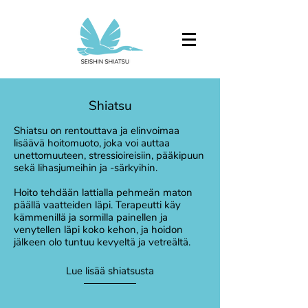
Shiatsu
Shiatsu on rentouttava ja elinvoimaa
lisäävä hoitomuoto, joka voi auttaa
unettomuuteen, stressioireisiin, pääkipuun
sekä lihasjumeihin ja -särkyihin.
Hoito tehdään lattialla pehmeän maton
päällä vaatteiden läpi. Terapeutti käy
kämmenillä ja sormilla painellen ja
venytellen läpi koko kehon, ja hoidon
jälkeen olo tuntuu kevyeltä ja vetreältä.
Lue lisää shiatsusta