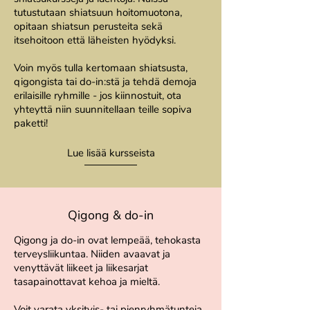
tutustutaan shiatsuun hoitomuotona,
opitaan shiatsun perusteita sekä
itsehoitoon että läheisten hyödyksi.
Voin myös tulla kertomaan shiatsusta,
qigongista tai do-in:stä ja tehdä demoja
erilaisille ryhmille - jos kiinnostuit, ota
yhteyttä niin suunnitellaan teille sopiva
paketti!
Lue lisää kursseista
Qigong & do-in
Qigong ja do-in ovat lempeää, tehokasta
terveysliikuntaa. Niiden avaavat ja
venyttävät liikeet ja liikesarjat
tasapainottavat kehoa ja mieltä.
Voit varata yksityis- tai pienryhmätunteja